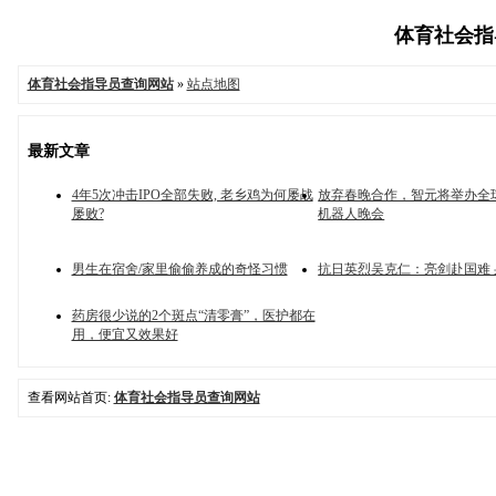
体育社会指导
体育社会指导员查询网站
»
站点地图
最新文章
4年5次冲击IPO全部失败, 老乡鸡为何屡战
放弃春晚合作，智元将举办全
屡败?
机器人晚会
男生在宿舍/家里偷偷养成的奇怪习惯
抗日英烈吴克仁：亮剑赴国难
药房很少说的2个斑点“清零膏”，医护都在
用，便宜又效果好
查看网站首页:
体育社会指导员查询网站